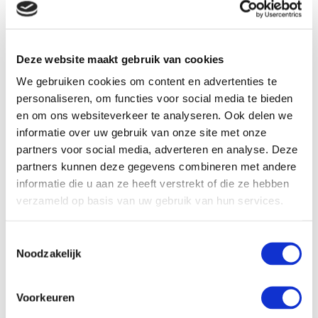
Vivianne Kerkhofs
Notaris Heythuysen
Deze website maakt gebruik van cookies
Heeft u een vraag?
We gebruiken cookies om content en advertenties te
Wilt u een afspraak maken? Of heeft u nog andere
personaliseren, om functies voor social media te bieden
vragen? Wij vertellen graag wat we voor u kunnen
en om ons websiteverkeer te analyseren. Ook delen we
betekenen.
informatie over uw gebruik van onze site met onze
partners voor social media, adverteren en analyse. Deze
partners kunnen deze gegevens combineren met andere
0475-351919
informatie die u aan ze heeft verstrekt of die ze hebben
verzameld op basis van uw gebruik van hun services.
Toestemmingsselectie
Noodzakelijk
Voorkeuren