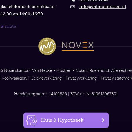
jks telefonisch bereikbaar:
info@vhhnotarissen.nl
12:00 en 14:00-16:30.
uw route
6 Notariskantoor Van Hecke - Houben - Notaris Roermond. Alle recht
 voorwaarden
Cookieverklaring
Privacyverklaring
Privacy statemen
Handelsregisternr: 14102886 | BTW nr: NL819518967B01
Huis & Hypotheek