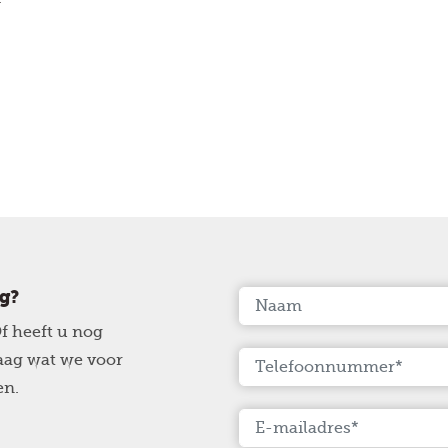
ag?
f heeft u nog
raag wat we voor
en.