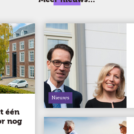
Nieuws
t één
or nog