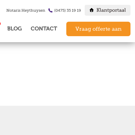
Klantportaal
Notaris Heythuysen
(0475) 35 19 19
BLOG
CONTACT
Vraag offerte aan