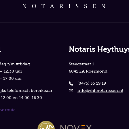
d
Notaris Heythuy
ag t/m vrijdag
Steegstraat 1
– 12.30 uur
6041 EA Roermond
– 17:00 uur
(0475) 35 19 19
jks telefonisch bereikbaar:
info@vhhnotarissen.nl
12:00 en 14:00-16:30.
uw route