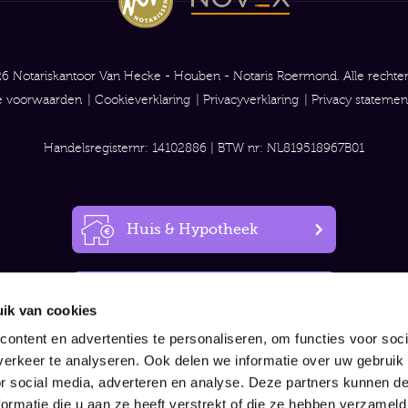
6 Notariskantoor Van Hecke - Houben - Notaris Roermond. Alle recht
 voorwaarden
Cookieverklaring
Privacyverklaring
Privacy statemen
Handelsregisternr: 14102886 | BTW nr: NL819518967B01
Huis & Hypotheek
Relatie & Testament
ik van cookies
ontent en advertenties te personaliseren, om functies voor soci
Bedrijf & Beroep
erkeer te analyseren. Ook delen we informatie over uw gebruik
or social media, adverteren en analyse. Deze partners kunnen 
ormatie die u aan ze heeft verstrekt of die ze hebben verzameld