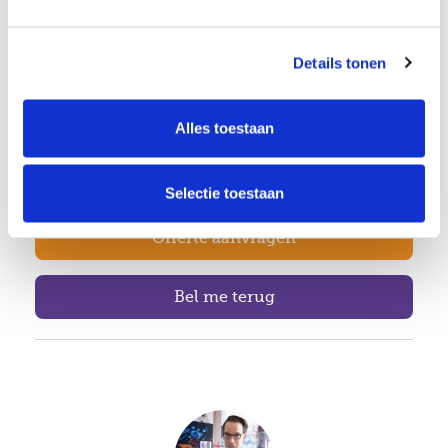
Specialist op ieder vakgebied
Notariskantoor in Roermond
Details tonen
Deskundige begeleiding
Hoge klanttevredenheid
Alles toestaan
(204)
Selectie toestaan
Offerte aanvragen
Bel me terug